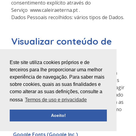
consentimento explícito através do
Serviço www.caleiraeterna.pt .
Dados Pessoais recolhidos: vários tipos de Dados.
Visualizar conteúdo de
plataformas externas
Este site utiliza cookies próprios e de
Este tipo de serviços permite que o Utilizador
terceiros para lhe proporcionar uma melhor
visualize e interaja com o conteúdo alojado em
experiência de navegação. Para saber mais
plataformas externas, diretamente das páginas
sobre cookies, quais as suas finalidades e
deste serviço ( www.caleiraeterna.pt ) e a interagir
como alterar as suas definições, consulte a
com este. Se este tipo de serviço estiver instalado
nossa
Termos de uso e privacidade
poderá recolher dados de tráfego da web para as
páginas onde o serviço estiver instalado, mesmo
Aceito!
quando os utilizadores não os estejam a usar.
Google Fonts (Google Inc.)